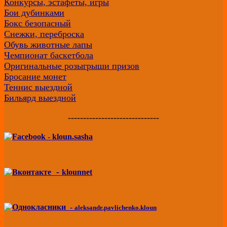
Конкурсы, эстафеты, игры
Бои дубинками
Бокс безопасный
Снежки, переброска
Обувь животные лапы
Чемпионат баскетбола
Оригинальные розыгрыши призов
Бросание монет
Теннис выездной
Бильярд выездной
------------------------------
-
kloun.sasha
-
klounnet
-
aleksandr.pavlichenko.kloun