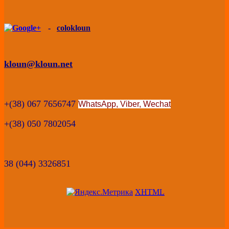
-
colokloun
kloun@kloun.net
+(38) 067 7656747
WhatsApp, Viber,
Wechat
+(38) 050 7802054
38 (044) 3326851
XHTML