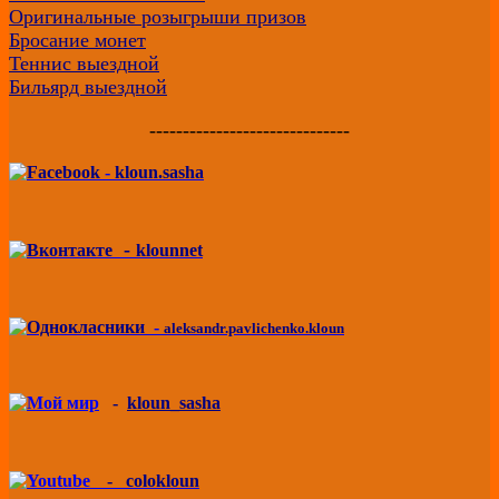
Оригинальные розыгрыши призов
Бросание монет
Теннис выездной
Бильярд выездной
------------------------------
-
kloun.sasha
-
klounnet
-
aleksandr.pavlichenko.kloun
-
kloun_sasha
-
colokloun