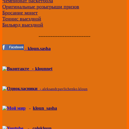
Чемпионат баскетбола
Оригинальные розыгрыши призов
Бросание монет
Теннис выездной
Бильярд выездной
------------------------------
-
kloun.sasha
-
klounnet
-
aleksandr.pavlichenko.kloun
-
kloun_sasha
-
colokloun