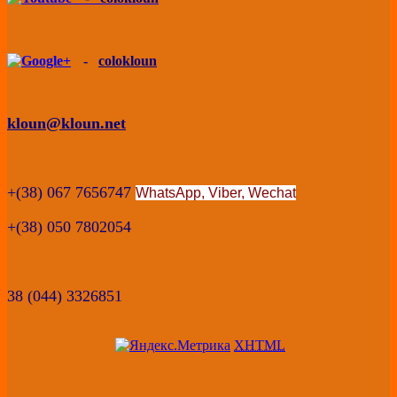
-
colokloun
kloun@kloun.net
+(38) 067 7656747
WhatsApp, Viber,
Wechat
+(38) 050 7802054
38 (044) 3326851
XHTML