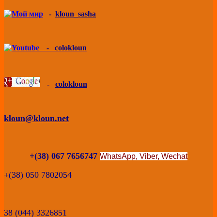
-
kloun_sasha
-
colokloun
-
colokloun
kloun@kloun.net
+(38) 067 7656747
WhatsApp, Viber,
Wechat
+(38) 050 7802054
38 (044) 3326851