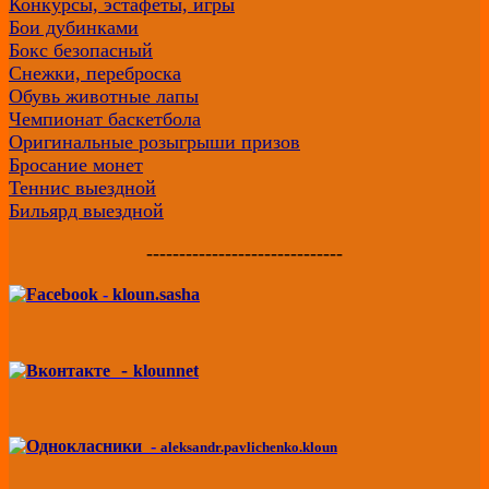
Конкурсы, эстафеты, игры
Бои дубинками
Бокс безопасный
Снежки, переброска
Обувь животные лапы
Чемпионат баскетбола
Оригинальные розыгрыши призов
Бросание монет
Теннис выездной
Бильярд выездной
------------------------------
-
kloun.sasha
-
klounnet
-
aleksandr.pavlichenko.kloun