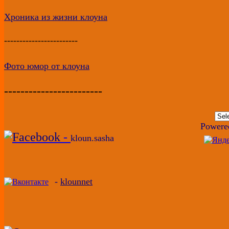
Хроника из жизни клоуна
------------------------
Фото юмор от клоуна
------------------------
Powere
-
kloun.sasha
-
klounnet