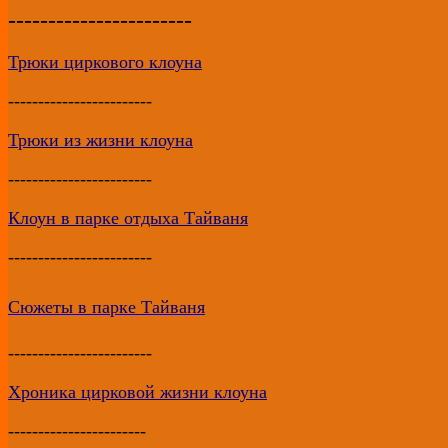
-----------------------
Трюки циркового клоуна
------------------------
Трюки из жизни клоуна
------------------------
Клоун в парке отдыха Тайваня
------------------------
Cюжеты в парке Тайваня
------------------------
Хроника цирковой жизни клоуна
-----------------------