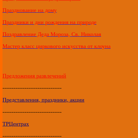
Празднование на дому
Праздники и дни рождения на природе
Поздравление Деда Мороза, Св. Николая
Мастер класс циркового искусства от клоуна
Предложения развлечений
--------------------------------
Представления, праздники, акции
--------------------------------
ТРЦентрах
--------------------------------