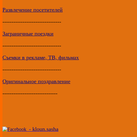
Развлечение посетителей
--------------------------------
Заграничные поездки
--------------------------------
Съемки в рекламе, ТВ, фильмах
--------------------------------
Оригинальное поздравление
------------------------------
-
kloun.sasha