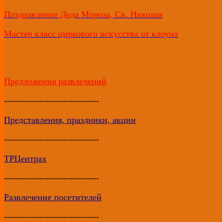
Поздравление Деда Мороза, Св. Николая
Мастер класс циркового искусства от клоуна
Предложения развлечений
--------------------------------
Представления, праздники, акции
--------------------------------
ТРЦентрах
--------------------------------
Развлечение посетителей
--------------------------------