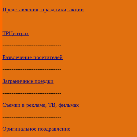
Представления, праздники, акции
--------------------------------
ТРЦентрах
--------------------------------
Развлечение посетителей
--------------------------------
Заграничные поездки
--------------------------------
Съемки в рекламе, ТВ, фильмах
--------------------------------
Оригинальное поздравление