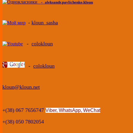
-
aleksandr.pavlichenko.kloun
-
kloun_sasha
-
colokloun
-
colokloun
kloun@kloun.net
+(38) 067 7656747
Viber, WhatsApp
,
WeChat
+(38) 050 7802054